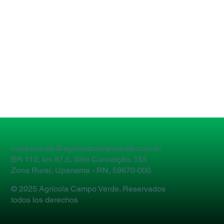
campoverde@agricolacampoverde.com.br
BR 110, km 87,5. Sitio Conceição, 155
Zona Rural, Upanema - RN, 59670-000
© 2025 Agrícola Campo Verde. Reservados
todos los derechos