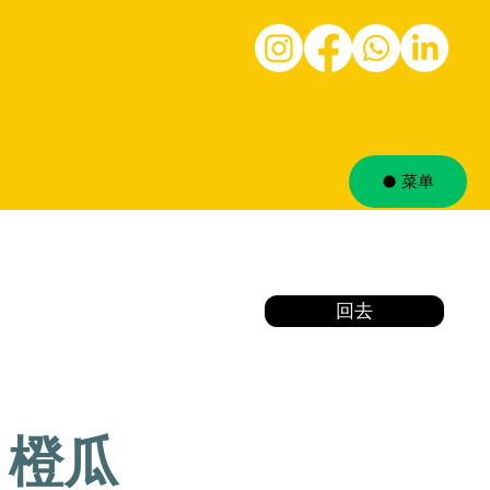
菜单
回去
橙瓜