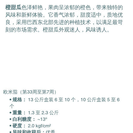
橙甜瓜
色泽鲜艳，果肉呈浓郁的橙色，带来独特的
风味和新鲜体验。它香气浓郁，甜度适中，质地优
良，采用巴西东北部先进的种植技术，以满足最苛
刻的市场需求。橙甜瓜外观迷人，风味诱人。
欧米茄（第33周至第7周）
• 规格：
13 公斤盒装 6 至 10 个，10 公斤盒装 5 至 6
个
• 重量：
1.3 至 2.3 公斤
• 白利糖度：
~13º
• 硬度：
2.0 kgf/cm²
• 风味和收获后：
优秀